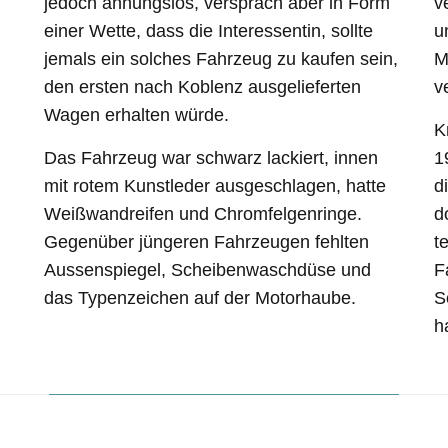
jedoch ahnungslos, versprach aber in Form
v
einer Wette, dass die Interessentin, sollte
u
jemals ein solches Fahrzeug zu kaufen sein,
M
den ersten nach Koblenz ausgelieferten
v
Wagen erhalten würde.
K
Das Fahrzeug war schwarz lackiert, innen
1
mit rotem Kunstleder ausgeschlagen, hatte
d
Weißwandreifen und Chromfelgenringe.
d
Gegenüber jüngeren Fahrzeugen fehlten
t
Aussenspiegel, Scheibenwaschdüse und
F
das Typenzeichen auf der Motorhaube.
S
h