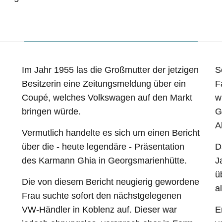
Im Jahr 1955 las die Großmutter der jetzigen
S
Besitzerin eine Zeitungsmeldung über ein
F
Coupé, welches Volkswagen auf den Markt
w
bringen würde.
G
A
Vermutlich handelte es sich um einen Bericht
über die - heute legendäre - Präsentation
D
des Karmann Ghia in Georgsmarienhütte.
J
ü
Die von diesem Bericht neugierig gewordene
a
Frau suchte sofort den nächstgelegenen
VW-Händler in Koblenz auf. Dieser war
E