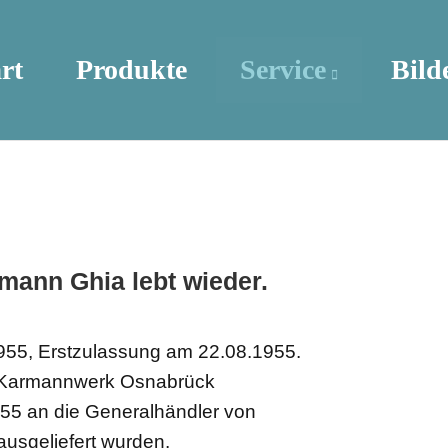
rt
Produkte
Service
Bild
rmann Ghia lebt wieder.
955, Erstzulassung am 22.08.1955.
m Karmannwerk Osnabrück
955 an die Generalhändler von
usgeliefert wurden.